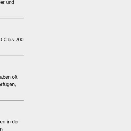
ter und
0 € bis 200
aben oft
erfügen,
en in der
en