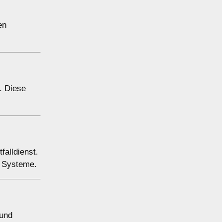
en
. Diese
falldienst.
e Systeme.
 und