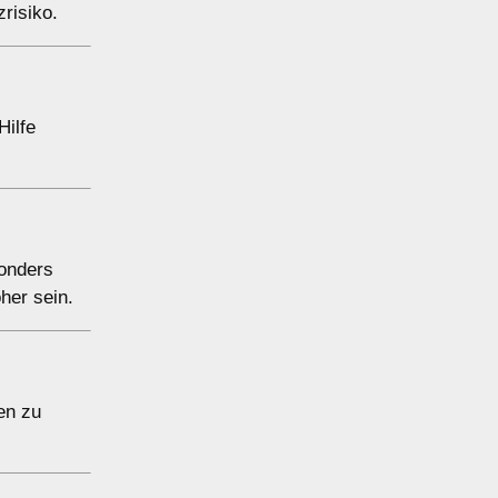
risiko.
Hilfe
sonders
her sein.
en zu