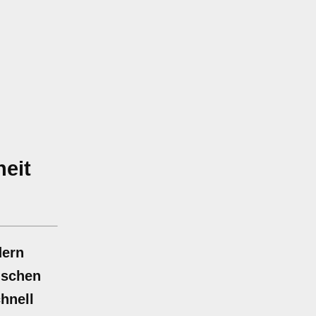
heit
dern
nschen
hnell