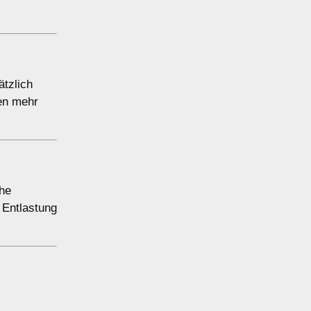
ätzlich
ten mehr
che
 Entlastung