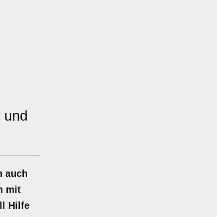
t
und
n auch
n mit
l Hilfe