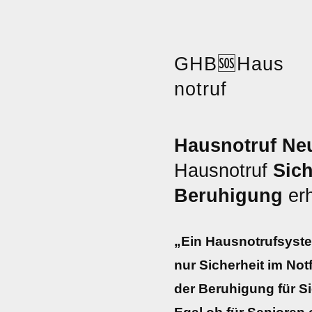
GHB
🆘
Haus
notruf
Hausnotruf Neu
Hausnotruf
Sich
Beruhigung
erh
„Ein Hausnotrufsystem
nur Sicherheit im Not
der Beruhigung für S