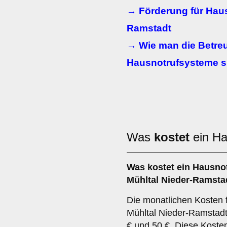
→ Förderung für Haus
Ramstadt
→ Wie man die Betre
Hausnotrufsysteme si
Was
kostet
ein Ha
Was kostet ein Hausno
Mühltal Nieder-Ramsta
Die monatlichen Kosten 
Mühltal Nieder-Ramstadt
€ und 50 €. Diese Koste