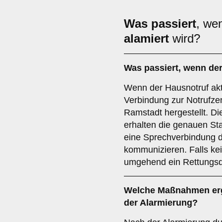
Was passiert
, we
alamiert
wird?
Was passiert, wenn der
Wenn der Hausnotruf aktiv
Verbindung zur Notrufzen
Ramstadt hergestellt. Die
erhalten die genauen St
eine Sprechverbindung di
kommunizieren. Falls kei
umgehend ein Rettungsdi
Welche Maßnahmen ergr
der Alarmierung?