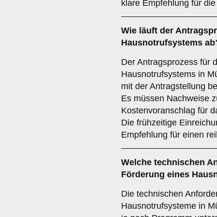
klare Empfehlung für di
Wie läuft der
Antragsp
Hausnotrufsystems ab
Der Antragsprozess für 
Hausnotrufsystems in Mü
mit der Antragstellung b
Es müssen Nachweise zu
Kostenvoranschlag für d
Die frühzeitige Einreichu
Empfehlung für einen re
Welche
technischen A
Förderung eines Hausno
Die technischen Anforde
Hausnotrufsysteme in M