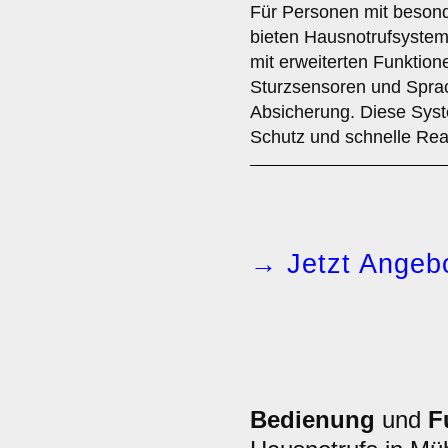
Für Personen mit besond
bieten Hausnotrufsystem
mit erweiterten Funktio
Sturzsensoren und Spra
Absicherung. Diese Sys
Schutz und schnelle Reak
→ Jetzt Angebo
Bedienung
und
F