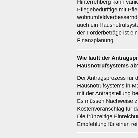
Hinterrehberg kann varii
Pflegebedürftige mit Pfle
wohnumfeldverbessernd
auch ein Hausnotrufsyst
der Förderbeträge ist ei
Finanzplanung.
Wie läuft der
Antragsp
Hausnotrufsystems ab
Der Antragsprozess für 
Hausnotrufsystems in Ma
mit der Antragstellung b
Es müssen Nachweise zu
Kostenvoranschlag für d
Die frühzeitige Einreichu
Empfehlung für einen re