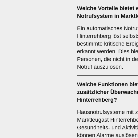
Welche Vorteile bietet 
Notrufsystem
in Marktl
Ein automatisches Notru
Hinterrehberg löst selbs
bestimmte kritische Ereig
erkannt werden. Dies biet
Personen, die nicht in d
Notruf auszulösen.
Welche Funktionen bie
zusätzlicher Überwac
Hinterrehberg?
Hausnotrufsysteme mit z
Marktleugast Hinterrehb
Gesundheits- und Aktiv
können Alarme auslösen