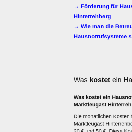
→ Förderung für Hau
Hinterrehberg
→ Wie man die Betre
Hausnotrufsysteme si
Was
kostet
ein Ha
Was kostet ein Hausno
Marktleugast Hinterre
Die monatlichen Kosten 
Marktleugast Hinterrehbe
20 € und 50 €. Diese Ko