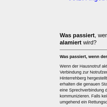
Was passiert
, we
alamiert
wird?
Was passiert, wenn der
Wenn der Hausnotruf aktiv
Verbindung zur Notrufzen
Hinterrehberg hergestellt
erhalten die genauen St
eine Sprechverbindung di
kommunizieren. Falls kei
umgehend ein Rettungsdi