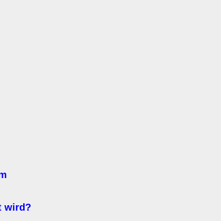
rm
t wird?