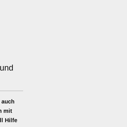
und
n auch
n mit
l Hilfe