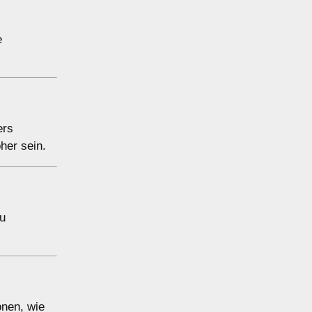
e
ers
her sein.
zu
onen, wie