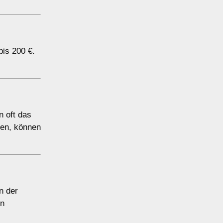
bis 200 €.
n oft das
gen, können
n der
en