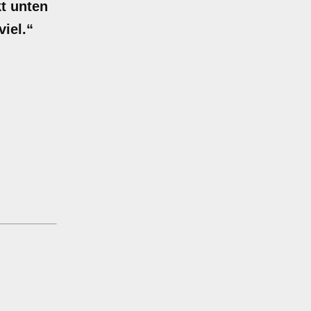
kt unten
iel.“