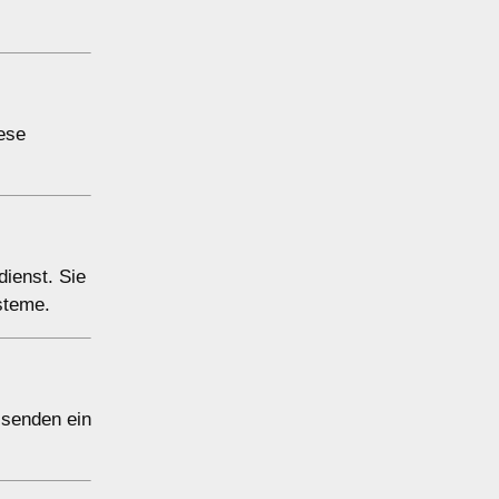
iese
dienst. Sie
steme.
 senden ein